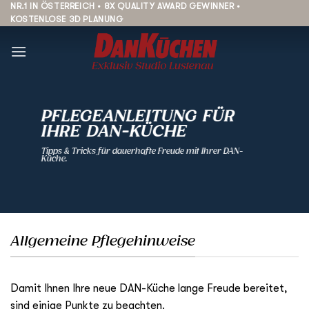
Zum
NR.1 IN ÖSTERREICH • 8X QUALITY AWARD GEWINNER •
KOSTENLOSE 3D PLANUNG
Inhalt
springen
PFLEGEANLEITUNG FÜR
IHRE DAN-KÜCHE
Tipps & Tricks für dauerhafte Freude mit Ihrer DAN-
Küche.
Allgemeine Pflegehinweise
Damit Ihnen Ihre neue DAN-Küche lange Freude bereitet,
sind einige Punkte zu beachten.